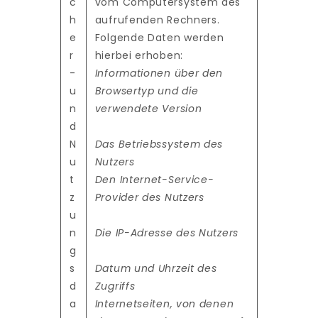
c
vom Computersystem des
h
aufrufenden Rechners.
e
Folgende Daten werden
r
hierbei erhoben:
-
Informationen über den
u
Browsertyp und die
n
verwendete Version
d
N
Das Betriebssystem des
u
Nutzers
t
Den Internet-Service-
z
Provider des Nutzers
u
n
Die IP-Adresse des Nutzers
g
s
Datum und Uhrzeit des
d
Zugriffs
a
Internetseiten, von denen